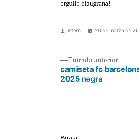
orgullo blaugrana!
Publicado
istern
20 de marzo de 2
por
Entrad
Entrada anterior
anterio
camiseta fc barcelon
Navegación
2025 negra
de
entradas
Buscar