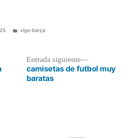
Publicado
025
vigo-barça
en
a
Entrada
Entrada siguiente
r:
siguiente:
a
camisetas de futbol muy
baratas