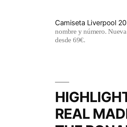
Saltar
al
Camiseta Liverpool 2
contenido
nombre y número. Nueva c
desde 69€.
HIGHLIGHT
REAL MADR