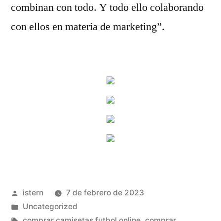
combinan con todo. Y todo ello colaborando
con ellos en materia de marketing”.
Publicado
istern
7 de febrero de 2023
por
Publicado
Uncategorized
en
Etiquetas:
comprar camisetas futbol online
,
comprar