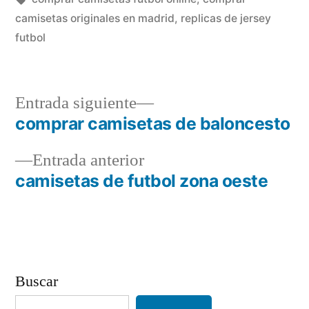
camisetas originales en madrid
,
replicas de jersey
futbol
Entrada
Entrada siguiente
siguiente:
comprar camisetas de baloncesto
Navegación
Entrada
Entrada anterior
de
anterior:
camisetas de futbol zona oeste
entradas
Buscar