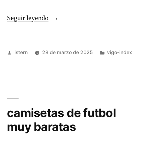
«Camisetas
Seguir leyendo
de
futbol
Publicado
Publicado
istern
28 de marzo de 2025
vigo-index
del
por
en
Ajax
2013
2014
baratas
camisetas de futbol
Segunda»
muy baratas