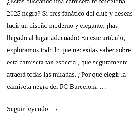
¿Estás buscando una camiseta fc barcelona
CLÁSICO
2025 negra? Si eres fanático del club y deseas
|
lucir un diseño moderno y elegante, ¡has
THE
llegado al lugar adecuado! En este artículo,
RONALDINHO
exploramos todo lo que necesitas saber sobre
SHOW
esta camiseta tan especial, que seguramente
atraerá todas las miradas. ¿Por qué elegir la
camiseta negra del FC Barcelona …
»
«camiseta
Seguir leyendo
fc
barcelona