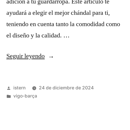
adición a tu guardarropa. Este artículo te
ayudará a elegir el mejor chándal para ti,
teniendo en cuenta tanto la comodidad como
el diseño y la calidad. …
«chándal
Seguir leyendo
barcelona»
Publicado
istern
24 de diciembre de 2024
por
Publicado
vigo-barça
en