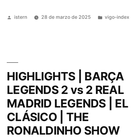
futbol
Publicado
Publicado
istern
28 de marzo de 2025
vigo-index
muy
por
en
baratas»
HIGHLIGHTS | BARÇA
LEGENDS 2 vs 2 REAL
MADRID LEGENDS | EL
CLÁSICO | THE
RONALDINHO SHOW