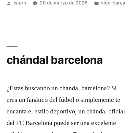
Publicado
Publicado
istern
20 de marzo de 2025
vigo-barça
2025
por
en
negra»
chándal barcelona
¿Estás buscando un chándal barcelona? Si
eres un fanático del fútbol o simplemente te
encanta el estilo deportivo, un chándal oficial
del FC Barcelona puede ser una excelente