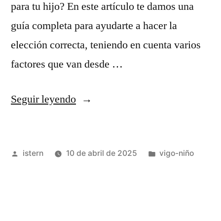
para tu hijo? En este artículo te damos una
guía completa para ayudarte a hacer la
elección correcta, teniendo en cuenta varios
factores que van desde …
«camisetas
Seguir leyendo
de
futbol
Publicado
Publicado
istern
10 de abril de 2025
vigo-niño
para
por
en
niños»