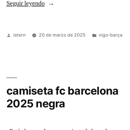
«HIGHLIGHTS
Seguir leyendo
|
BARÇA
Publicado
Publicado
istern
20 de marzo de 2025
vigo-barça
LEGENDS
por
en
2
vs
2
REAL
camiseta fc barcelona
MADRID
2025 negra
LEGENDS
|
EL