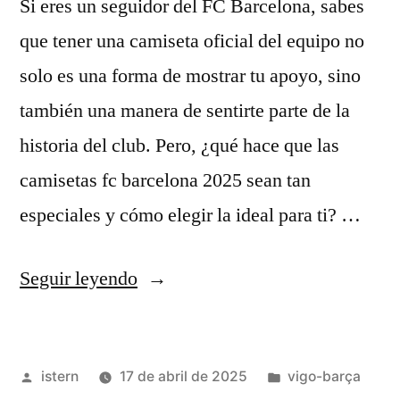
Si eres un seguidor del FC Barcelona, sabes
que tener una camiseta oficial del equipo no
solo es una forma de mostrar tu apoyo, sino
también una manera de sentirte parte de la
historia del club. Pero, ¿qué hace que las
camisetas fc barcelona 2025 sean tan
especiales y cómo elegir la ideal para ti? …
«camisetas
Seguir leyendo
fc
barcelona
Publicado
Publicado
istern
17 de abril de 2025
vigo-barça
2025»