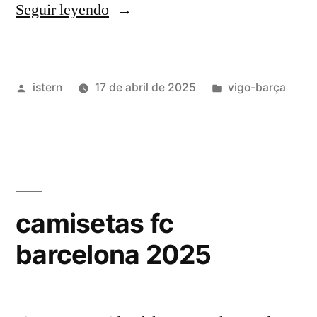
«nueva
Seguir leyendo
camiseta
del
Publicado
Publicado
istern
17 de abril de 2025
vigo-barça
barcelona
por
en
2025»
camisetas fc
barcelona 2025