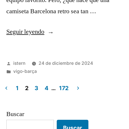
equipo favorito. Pero, ¿qué hace que una
camiseta Barcelona retro sea tan …
«camiseta
Seguir leyendo
barcelona
retro»
Publicado
istern
24 de diciembre de 2024
por
Publicado
vigo-barça
en
1
2
3
4
…
172
Paginación
de
Buscar
entradas
Buscar