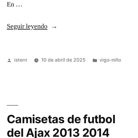
En …
«camiseta
Seguir leyendo
futbol
niño»
Publicado
Publicado
istern
10 de abril de 2025
vigo-niño
por
en
Camisetas de futbol
del Ajax 2013 2014