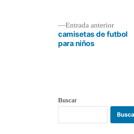
por
Entrad
Entrada anterior
anterio
camisetas de futbol
Navegación
para niños
de
entradas
Buscar
Busca