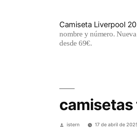
Saltar
al
Camiseta Liverpool 2
contenido
nombre y número. Nueva c
desde 69€.
camisetas 
Publicado
istern
17 de abril de 202
por