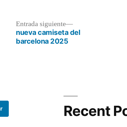
en
a
Entrada
Entrada siguiente
r:
siguiente:
nueva camiseta del
barcelona 2025
Recent P
r