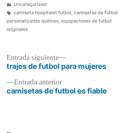
por
Publicado
Uncategorized
en
Etiquetas:
camiseta hospitalet futbol
,
camisetas de futbol
personalizadas quilmes
,
equipaciones de futbol
originales
Entrada
Entrada siguiente
siguiente:
trajes de futbol para mujeres
Navegación
Entrada
Entrada anterior
de
anterior:
camisetas de futbol es fiable
entradas