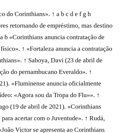
o do Corinthians». ↑ a b c d e f g h
ores retornando de empréstimo, mas destino
↑ a b «Corinthians anuncia contratação de
 físico». ↑ «Fortaleza anuncia a contratação
thians». ↑ Saboya, Davi (23 de abril de
tação do pernambucano Everaldo». ↑
021). «Fluminense anuncia oficialmente
ídeo: «Agora sou da Tropa do Flu»». ↑
go (19 de abril de 2021). «Corinthians
o para acertar com o Juventude». ↑ Rudá,
«João Victor se apresenta ao Corinthians