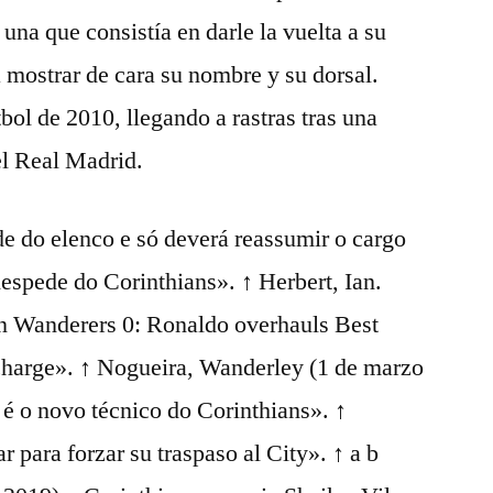
una que consistía en darle la vuelta a su
a mostrar de cara su nombre y su dorsal.
ol de 2010, llegando a rastras tras una
el Real Madrid.
e do elenco e só deverá reassumir o cargo
despede do Corinthians». ↑ Herbert, Ian.
n Wanderers 0: Ronaldo overhauls Best
e charge». ↑ Nogueira, Wanderley (1 de marzo
 é o novo técnico do Corinthians». ↑
 para forzar su traspaso al City». ↑ a b