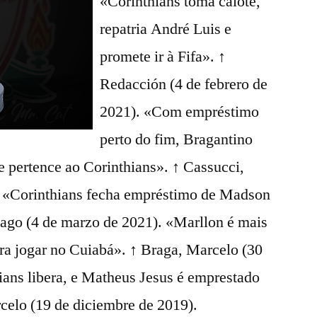
«Corinthians toma calote,
repatria André Luis e
promete ir à Fifa». ↑
Redacción (4 de febrero de
2021). «Com empréstimo
perto do fim, Bragantino
e pertence ao Corinthians». ↑ Cassucci,
. «Corinthians fecha empréstimo de Madson
iago (4 de marzo de 2021). «Marllon é mais
ara jogar no Cuiabá». ↑ Braga, Marcelo (30
ians libera, e Matheus Jesus é emprestado
celo (19 de diciembre de 2019).