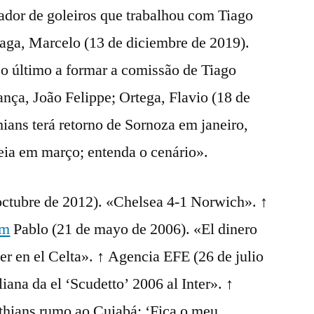
ador de goleiros que trabalhou com Tiago
raga, Marcelo (13 de diciembre de 2019).
 o último a formar a comissão de Tiago
nça, João Felippe; Ortega, Flavio (18 de
ians terá retorno de Sornoza em janeiro,
eia em março; entenda o cenário».
ctubre de 2012). «Chelsea 4-1 Norwich». ↑
om
Pablo (21 de mayo de 2006). «El dinero
er en el Celta». ↑ Agencia EFE (26 de julio
iana da el ‘Scudetto’ 2006 al Inter». ↑
thians rumo ao Cuiabá: ‘Fica o meu