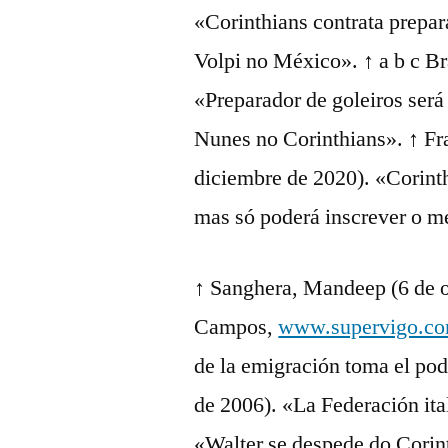
«Corinthians contrata prepar
Volpi no México». ↑ a b c B
«Preparador de goleiros será
Nunes no Corinthians». ↑ Fra
diciembre de 2020). «Corinth
mas só poderá inscrever o m
↑ Sanghera, Mandeep (6 de o
Campos,
www.supervigo.c
de la emigración toma el pod
de 2006). «La Federación ital
«Walter se despede do Corin