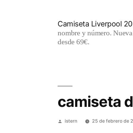
Saltar
al
Camiseta Liverpool 2
contenido
nombre y número. Nueva c
desde 69€.
camiseta de
Publicado
istern
25 de febrero de 
por