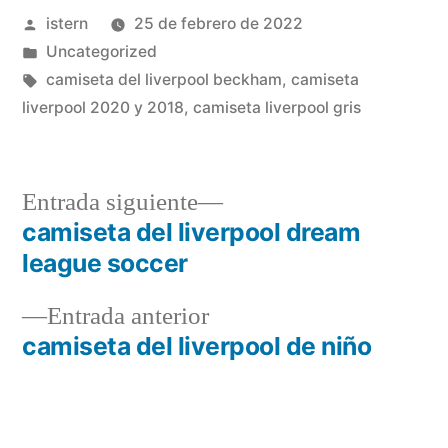
Publicado
istern
25 de febrero de 2022
por
Publicado
Uncategorized
en
Etiquetas:
camiseta del liverpool beckham
,
camiseta
liverpool 2020 y 2018
,
camiseta liverpool gris
Entrada
Entrada siguiente
siguiente:
camiseta del liverpool dream
Navegación
league soccer
de
Entrada
Entrada anterior
entradas
anterior:
camiseta del liverpool de niño