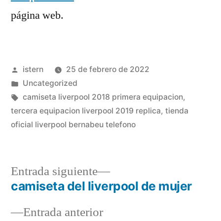
página web.
Publicado
istern
25 de febrero de 2022
por
Publicado
Uncategorized
en
Etiquetas:
camiseta liverpool 2018 primera equipacion
,
tercera equipacion liverpool 2019 replica
,
tienda
oficial liverpool bernabeu telefono
Entrada
Entrada siguiente
siguiente:
camiseta del liverpool de mujer
Navegación
Entrada
Entrada anterior
de