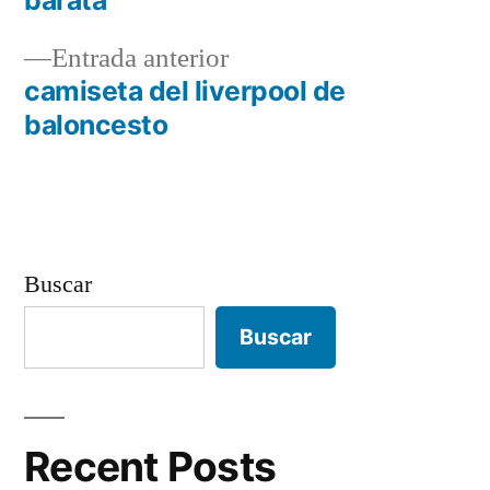
barata
de
Entrada
Entrada anterior
entradas
anterior:
camiseta del liverpool de
baloncesto
Buscar
Buscar
Recent Posts