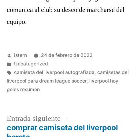
comunica al club su deseo de marcharse del
equipo.
Publicado
istern
24 de febrero de 2022
por
Publicado
Uncategorized
en
Etiquetas:
camiseta del liverpool autografiada
,
camisetas del
liverpool para dream league soccer
,
liverpool hoy
goles resumen
Entrada
Entrada siguiente
siguiente:
comprar camiseta del liverpool
Navegación