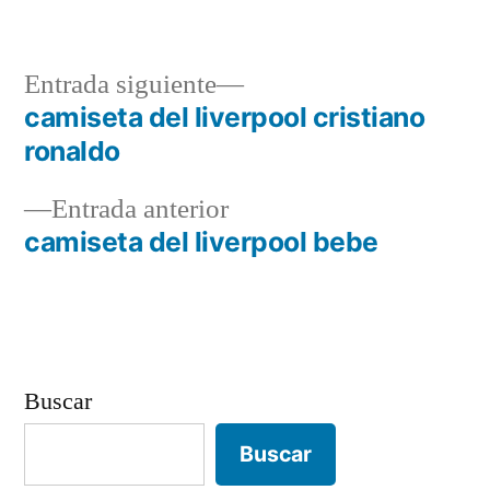
Entrada
Entrada siguiente
siguiente:
camiseta del liverpool cristiano
Navegación
ronaldo
de
Entrada
Entrada anterior
entradas
anterior:
camiseta del liverpool bebe
Buscar
Buscar