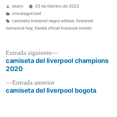
Publicado
istern
25 de febrero de 2022
por
Publicado
Uncategorized
en
Etiquetas:
camiseta liverpool negra adidas
,
liverpool
numancia hoy
,
tienda oficial liverpool oviedo
Entrada
Entrada siguiente
siguiente:
camiseta del liverpool champions
Navegación
2020
de
Entrada
Entrada anterior
entradas
anterior:
camiseta del liverpool bogota