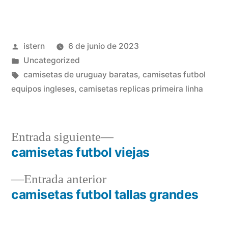
Publicado
istern
6 de junio de 2023
por
Publicado
Uncategorized
en
Etiquetas:
camisetas de uruguay baratas
,
camisetas futbol
equipos ingleses
,
camisetas replicas primeira linha
Entrada
Entrada siguiente
siguiente:
camisetas futbol viejas
Navegación
Entrada
Entrada anterior
de
anterior:
camisetas futbol tallas grandes
entradas