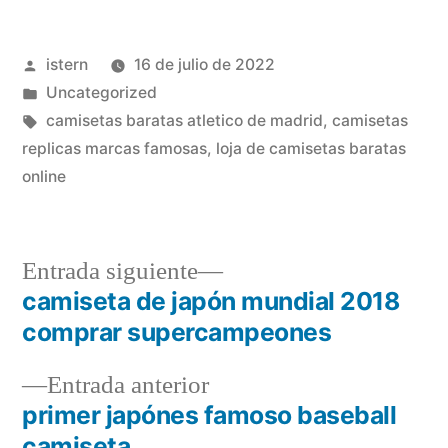
Publicado
istern
16 de julio de 2022
por
Publicado
Uncategorized
en
Etiquetas:
camisetas baratas atletico de madrid
,
camisetas
replicas marcas famosas
,
loja de camisetas baratas
online
Entrada
Entrada siguiente
siguiente:
camiseta de japón mundial 2018
Navegación
comprar supercampeones
de
Entrada
Entrada anterior
entradas
anterior:
primer japónes famoso baseball
camiseta