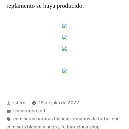
reglamento se haya producido.
Publicado
istern
16 de julio de 2022
por
Publicado
Uncategorized
en
Etiquetas:
camisetas baratas blancas
,
equipos de futbol con
camiseta blanca y negra
,
fc barcelona shop