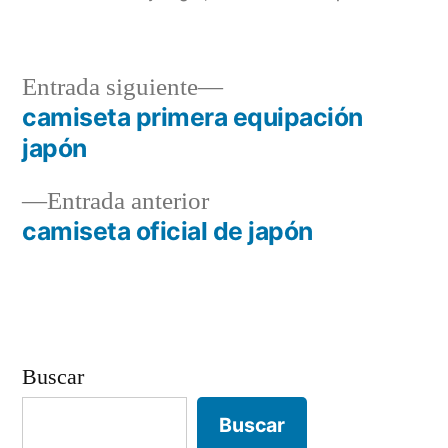
Entrada
Entrada siguiente
siguiente:
camiseta primera equipación
Navegación
japón
de
Entrada
Entrada anterior
entradas
anterior:
camiseta oficial de japón
Buscar
Buscar