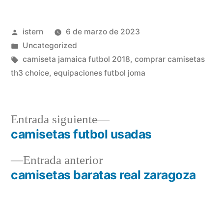
Publicado
istern
6 de marzo de 2023
por
Publicado
Uncategorized
en
Etiquetas:
camiseta jamaica futbol 2018
,
comprar camisetas
th3 choice
,
equipaciones futbol joma
Entrada
Entrada siguiente
siguiente:
camisetas futbol usadas
Navegación
Entrada
Entrada anterior
de
anterior:
camisetas baratas real zaragoza
entradas