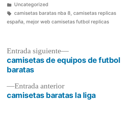
por
Publicado
Uncategorized
en
Etiquetas:
camisetas baratas nba 8
,
camisetas replicas
españa
,
mejor web camisetas futbol replicas
Entrada
Entrada siguiente
siguiente:
camisetas de equipos de futbol
Navegación
baratas
de
Entrada
Entrada anterior
entradas
anterior:
camisetas baratas la liga