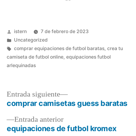
Publicado
istern
7 de febrero de 2023
por
Publicado
Uncategorized
en
Etiquetas:
comprar equipaciones de futbol baratas
,
crea tu
camiseta de futbol online
,
equipaciones futbol
arlequinadas
Entrada
Entrada siguiente
siguiente:
comprar camisetas guess baratas
Navegación
Entrada
Entrada anterior
de
anterior:
equipaciones de futbol kromex