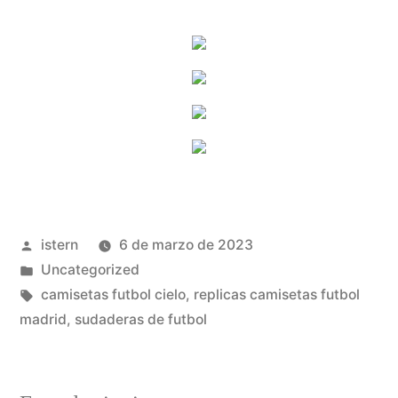
Publicado
istern
6 de marzo de 2023
por
Publicado
Uncategorized
en
Etiquetas:
camisetas futbol cielo
,
replicas camisetas futbol
madrid
,
sudaderas de futbol