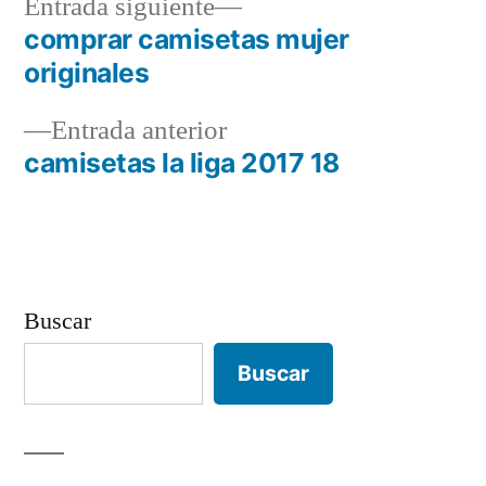
Entrada
Entrada siguiente
siguiente:
comprar camisetas mujer
Navegación
originales
de
Entrada
Entrada anterior
entradas
anterior:
camisetas la liga 2017 18
Buscar
Buscar