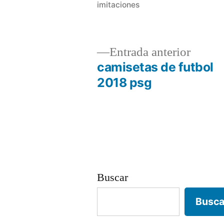
imitaciones
Entrad
Entrada anterior
anterio
camisetas de futbol
Navegación
2018 psg
de
entradas
Buscar
Busca