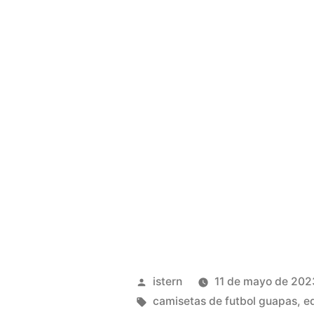
Publicado
istern
11 de mayo de 202
por
Etiquetas:
camisetas de futbol guapas
,
e