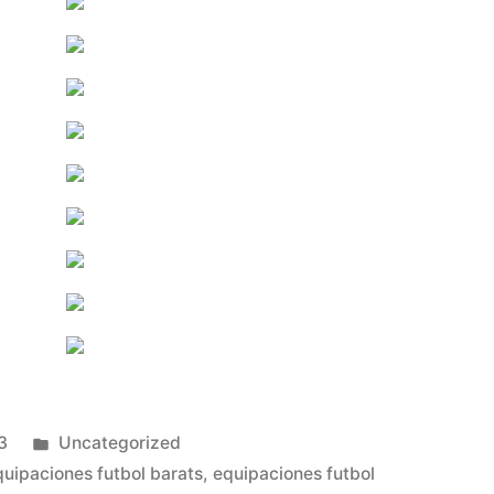
Publicado
3
Uncategorized
en
quipaciones futbol barats
,
equipaciones futbol