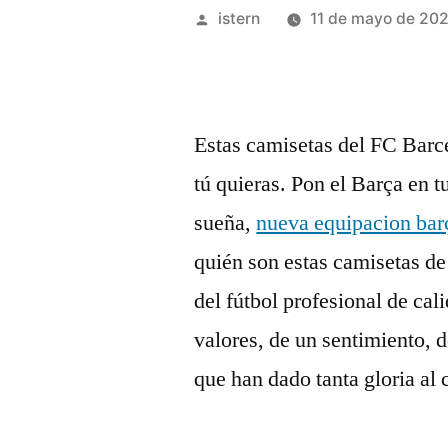
Publicado
istern
11 de mayo de 20
por
Estas camisetas del FC Barce
tú quieras. Pon el Barça en t
sueña,
nueva equipacion bar
quién son estas camisetas de
del fútbol profesional de cal
valores, de un sentimiento, d
que han dado tanta gloria al 