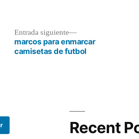
a
Entrada
Entrada siguiente
r:
siguiente:
marcos para enmarcar
camisetas de futbol
Recent P
r