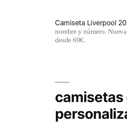
Saltar
al
Camiseta Liverpool 2
contenido
nombre y número. Nueva c
desde 69€.
camisetas 
personali