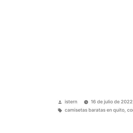
Publicado
istern
16 de julio de 2022
por
Etiquetas:
camisetas baratas en quito
,
co