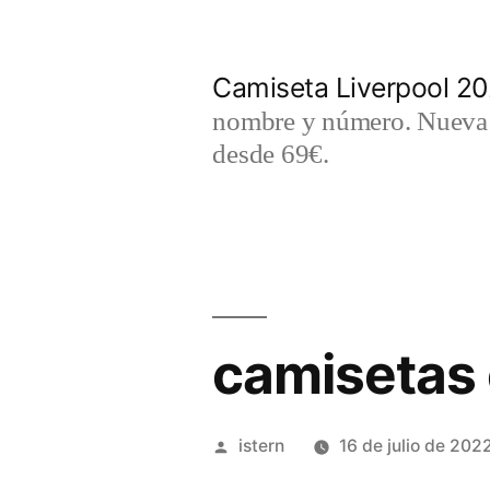
Saltar
al
Camiseta Liverpool 2
contenido
nombre y número. Nueva c
desde 69€.
camisetas 
Publicado
istern
16 de julio de 202
por