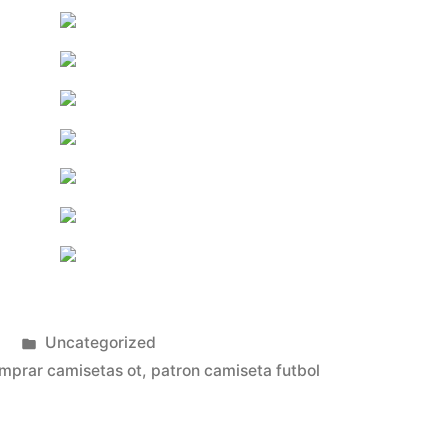
Publicado
Uncategorized
en
mprar camisetas ot
,
patron camiseta futbol