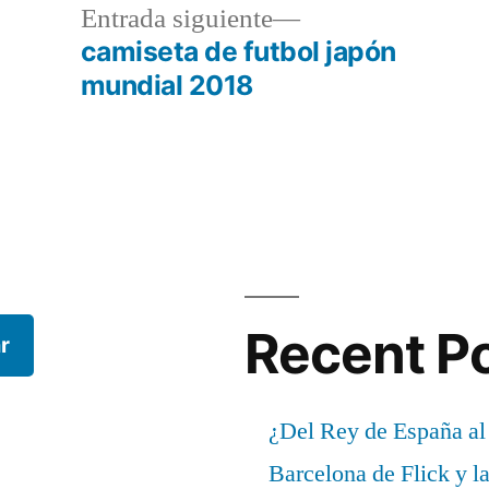
a
Entrada
Entrada siguiente
r:
siguiente:
camiseta de futbol japón
mundial 2018
Recent P
r
¿Del Rey de España al
Barcelona de Flick y l