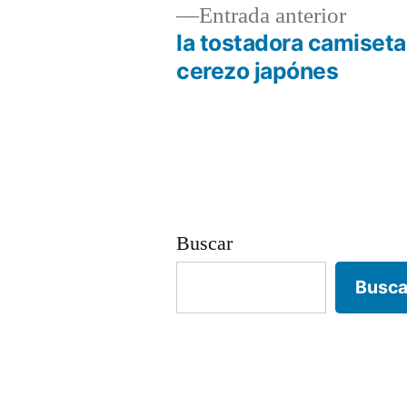
Entrad
Entrada anterior
anterio
la tostadora camiseta
Navegación
cerezo japónes
de
entradas
Buscar
Busca