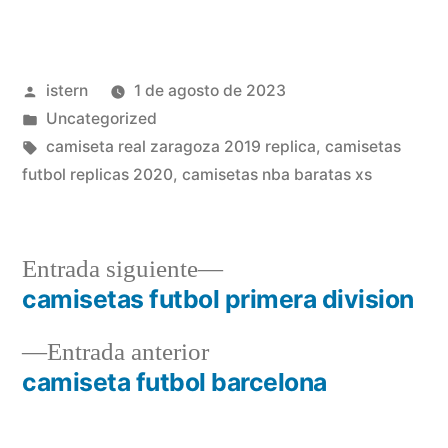
Publicado
istern
1 de agosto de 2023
por
Publicado
Uncategorized
en
Etiquetas:
camiseta real zaragoza 2019 replica
,
camisetas
futbol replicas 2020
,
camisetas nba baratas xs
Entrada
Entrada siguiente
siguiente:
camisetas futbol primera division
Navegación
Entrada
Entrada anterior
de
anterior:
camiseta futbol barcelona
entradas