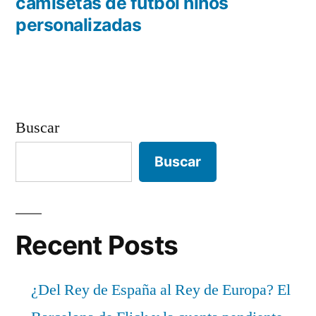
entradas
anterior:
camisetas de futbol niños
personalizadas
Buscar
Buscar
Recent Posts
¿Del Rey de España al Rey de Europa? El