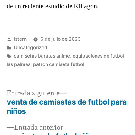
de un reciente estudio de Kiliagon.
Publicado
istern
6 de julio de 2023
por
Publicado
Uncategorized
en
Etiquetas:
camisetas baratas anime
,
equipaciones de futbol
las palmas
,
patron camiseta futbol
Entrada
Entrada siguiente
siguiente:
venta de camisetas de futbol para
Navegación
niños
de
Entrada
Entrada anterior