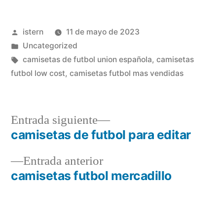
Publicado
istern
11 de mayo de 2023
por
Publicado
Uncategorized
en
Etiquetas:
camisetas de futbol union española
,
camisetas
futbol low cost
,
camisetas futbol mas vendidas
Entrada
Entrada siguiente
siguiente:
camisetas de futbol para editar
Navegación
Entrada
Entrada anterior
de
anterior:
camisetas futbol mercadillo
entradas