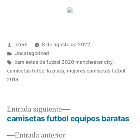
Publicado
istern
8 de agosto de 2022
por
Publicado
Uncategorized
en
Etiquetas:
camisetas de futbol 2020 manchester city
,
camisetas futbol la plata
,
mejores camisetas futbol
2019
Entrada
Entrada siguiente
siguiente:
camisetas futbol equipos baratas
Navegación
Entrada
Entrada anterior
de