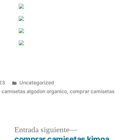
Publicado
023
Uncategorized
en
 camisetas algodon organico
,
comprar camisetas
a
Entrada
Entrada siguiente
r:
siguiente:
comprar camisetas kimoa