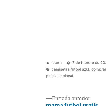
Publicado
istern
7 de febrero de 2
por
Etiquetas:
camisetas futbol azul
,
comprar
policia nacional
Entrad
Entrada anterior
anterio
marca futbol gratis