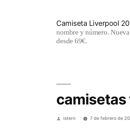
Saltar
al
Camiseta Liverpool 2
contenido
nombre y número. Nueva c
desde 69€.
camisetas 
Publicado
istern
7 de febrero de 2
por