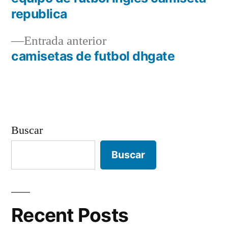
Navegación
republica
de
Entrada
Entrada anterior
entradas
anterior:
camisetas de futbol dhgate
Buscar
Buscar
Recent Posts