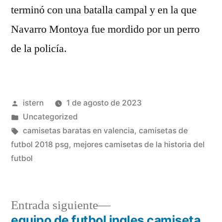
terminó con una batalla campal y en la que
Navarro Montoya fue mordido por un perro
de la policía.
Publicado
istern
1 de agosto de 2023
por
Publicado
Uncategorized
en
Etiquetas:
camisetas baratas en valencia
,
camisetas de
futbol 2018 psg
,
mejores camisetas de la historia del
futbol
Entrada
Entrada siguiente
siguiente:
equipo de futbol ingles camiseta