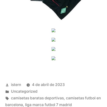
Publicado
istern
4 de abril de 2023
por
Publicado
Uncategorized
en
Etiquetas:
camisetas baratas deportivas
,
camisetas futbol en
barcelona
,
liga marca futbol 7 madrid