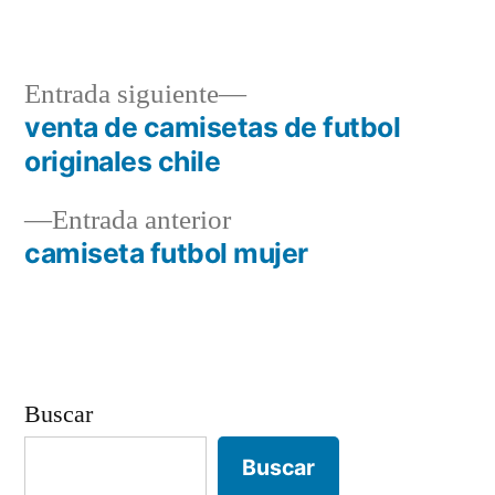
Entrada
Entrada siguiente
siguiente:
venta de camisetas de futbol
Navegación
originales chile
de
Entrada
Entrada anterior
entradas
anterior:
camiseta futbol mujer
Buscar
Buscar