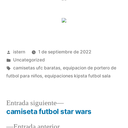
Publicado
istern
1 de septiembre de 2022
por
Publicado
Uncategorized
en
Etiquetas:
camisetas ufc baratas
,
equipacion de portero de
futbol para niños
,
equipaciones kipsta futbol sala
Entrada
Entrada siguiente
siguiente:
camiseta futbol star wars
Navegación
Entrada
Entrada anterior