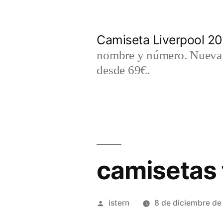
Saltar
al
Camiseta Liverpool 2
contenido
nombre y número. Nueva c
desde 69€.
camisetas 
Publicado
istern
8 de diciembre d
por