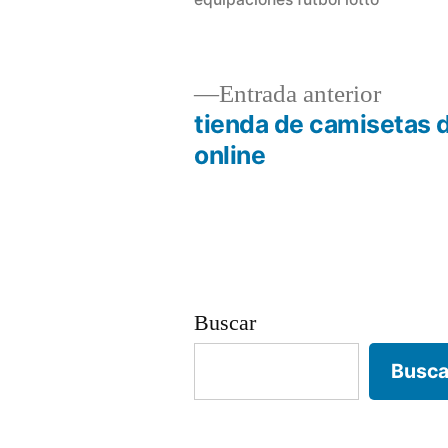
Entrad
Entrada anterior
anterio
tienda de camisetas d
Navegación
online
de
entradas
Buscar
Busca