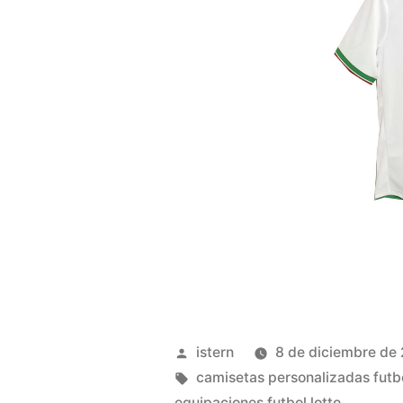
Publicado
istern
8 de diciembre de
por
Etiquetas:
camisetas personalizadas futb
equipaciones futbol lotto