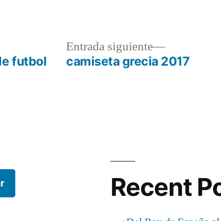
a
Entrada
Entrada siguiente
r:
siguiente:
e futbol
camiseta grecia 2017
Recent P
r