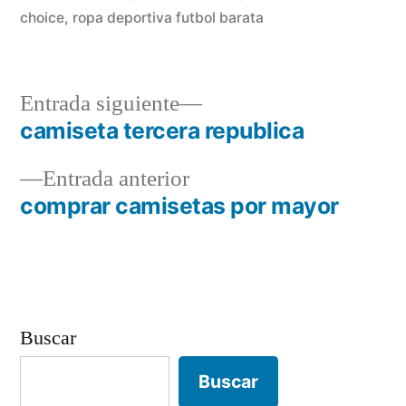
choice
,
ropa deportiva futbol barata
Entrada
Entrada siguiente
siguiente:
camiseta tercera republica
Navegación
Entrada
Entrada anterior
de
anterior:
comprar camisetas por mayor
entradas
Buscar
Buscar