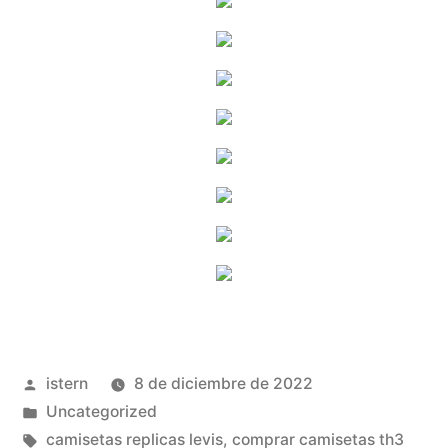
Publicado
istern
8 de diciembre de 2022
por
Publicado
Uncategorized
en
Etiquetas:
camisetas replicas levis
,
comprar camisetas th3