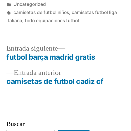
por
Publicado
Uncategorized
en
Etiquetas:
camisetas de futbol niños
,
camisetas futbol liga
italiana
,
todo equipaciones futbol
Entrada
Entrada siguiente
siguiente:
futbol barça madrid gratis
Navegación
Entrada
Entrada anterior
de
anterior:
camisetas de futbol cadiz cf
entradas
Buscar