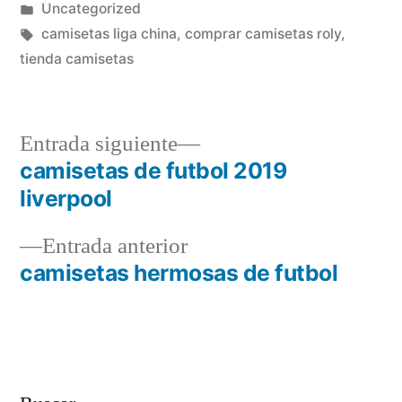
por
Publicado
Uncategorized
en
Etiquetas:
camisetas liga china
,
comprar camisetas roly
,
tienda camisetas
Entrada
Entrada siguiente
siguiente:
camisetas de futbol 2019
Navegación
liverpool
de
Entrada
Entrada anterior
entradas
anterior:
camisetas hermosas de futbol