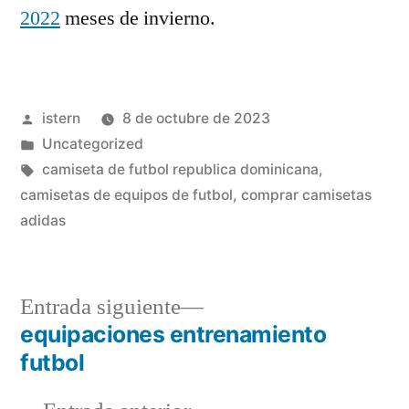
2022
meses de invierno.
Publicado
istern
8 de octubre de 2023
por
Publicado
Uncategorized
en
Etiquetas:
camiseta de futbol republica dominicana
,
camisetas de equipos de futbol
,
comprar camisetas
adidas
Entrada
Entrada siguiente
siguiente:
equipaciones entrenamiento
Navegación
futbol
de