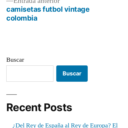
Entrada
Entrada anterior
entradas
anterior:
camisetas futbol vintage
colombia
Buscar
Buscar
Recent Posts
¿Del Rey de España al Rey de Europa? El