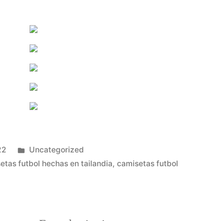
Publicado
22
Uncategorized
en
etas futbol hechas en tailandia
,
camisetas futbol