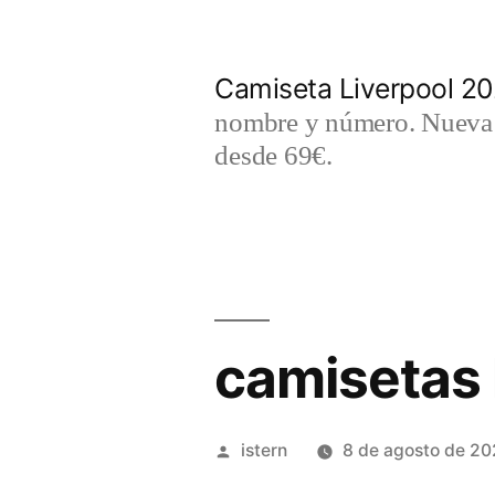
Saltar
al
Camiseta Liverpool 2
contenido
nombre y número. Nueva c
desde 69€.
camisetas 
Publicado
istern
8 de agosto de 2
por