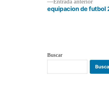
Entrad
Entrada anterior
anterio
equipacion de futbol
Navegación
de
entradas
Buscar
Busca