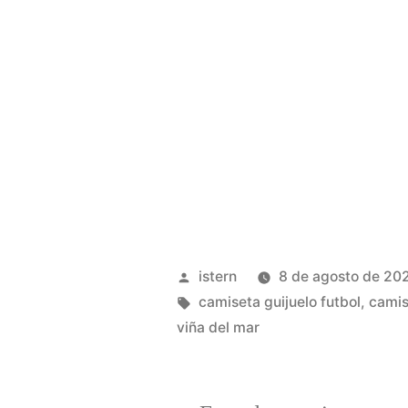
Publicado
istern
8 de agosto de 20
por
Etiquetas:
camiseta guijuelo futbol
,
camis
viña del mar