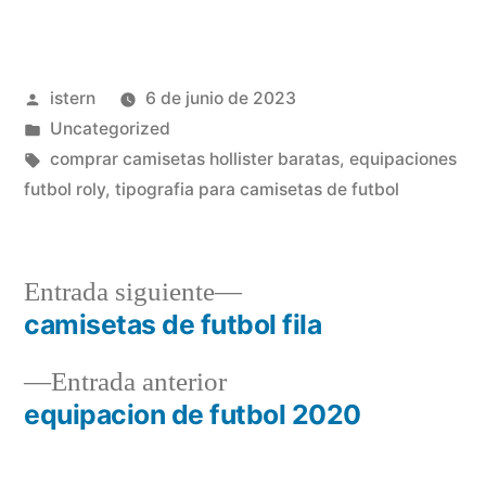
Publicado
istern
6 de junio de 2023
por
Publicado
Uncategorized
en
Etiquetas:
comprar camisetas hollister baratas
,
equipaciones
futbol roly
,
tipografia para camisetas de futbol
Entrada
Entrada siguiente
siguiente:
camisetas de futbol fila
Navegación
Entrada
Entrada anterior
de
anterior:
equipacion de futbol 2020
entradas