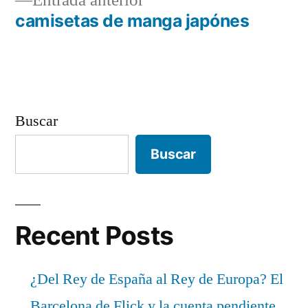
Entrada anterior
de
anterior:
camisetas de manga japónes
entradas
Buscar
Buscar
Recent Posts
¿Del Rey de España al Rey de Europa? El
Barcelona de Flick y la cuenta pendiente