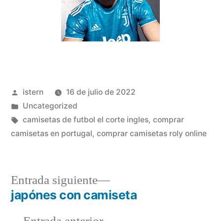
Publicado
istern
16 de julio de 2022
por
Publicado
Uncategorized
en
Etiquetas:
camisetas de futbol el corte ingles
,
comprar
camisetas en portugal
,
comprar camisetas roly online
Entrada
Entrada siguiente
siguiente:
japónes con camiseta
Navegación
Entrada