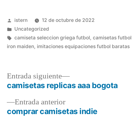
Publicado
istern
12 de octubre de 2022
por
Publicado
Uncategorized
en
Etiquetas:
camiseta seleccion griega futbol
,
camisetas futbol
iron maiden
,
imitaciones equipaciones futbol baratas
Entrada
Entrada siguiente
siguiente:
camisetas replicas aaa bogota
Navegación
Entrada
Entrada anterior
de
anterior:
comprar camisetas indie
entradas