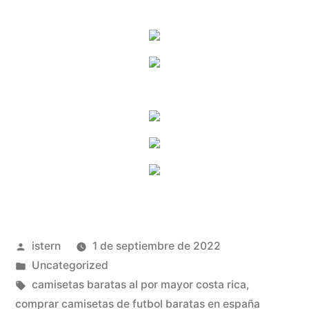
Publicado
istern
1 de septiembre de 2022
por
Publicado
Uncategorized
en
Etiquetas:
camisetas baratas al por mayor costa rica
,
comprar camisetas de futbol baratas en españa