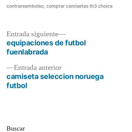
contrareembolso
,
comprar camisetas th3 choice
Entrada
Entrada siguiente
siguiente:
equipaciones de futbol
Navegación
fuenlabrada
de
Entrada
Entrada anterior
entradas
anterior:
camiseta seleccion noruega
futbol
Buscar