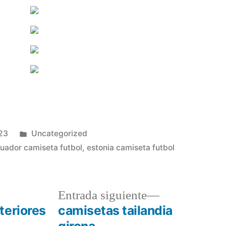
Publicado
023
Uncategorized
en
uador camiseta futbol
,
estonia camiseta futbol
a
Entrada
Entrada siguiente
r:
siguiente:
teriores
camisetas tailandia