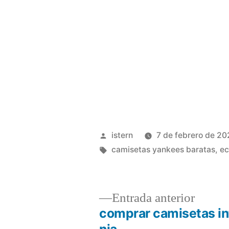
Publicado
istern
7 de febrero de 2
por
Etiquetas:
camisetas yankees baratas
,
ec
Entrad
Entrada anterior
anterio
comprar camisetas in
Navegación