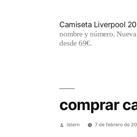
Saltar
al
Camiseta Liverpool 2
contenido
nombre y número. Nueva c
desde 69€.
comprar ca
Publicado
istern
7 de febrero de 2
por