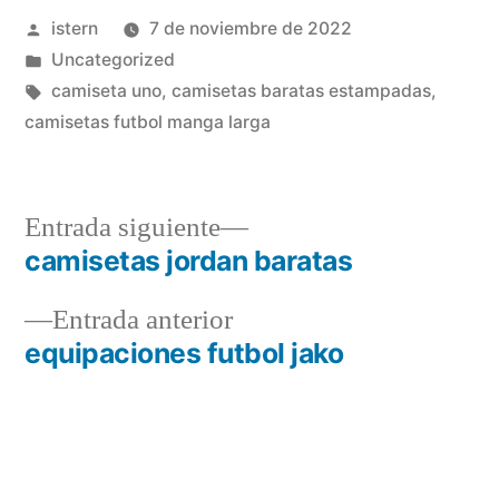
Publicado
istern
7 de noviembre de 2022
por
Publicado
Uncategorized
en
Etiquetas:
camiseta uno
,
camisetas baratas estampadas
,
camisetas futbol manga larga
Entrada
Entrada siguiente
siguiente:
camisetas jordan baratas
Navegación
Entrada
Entrada anterior
de
anterior:
equipaciones futbol jako
entradas