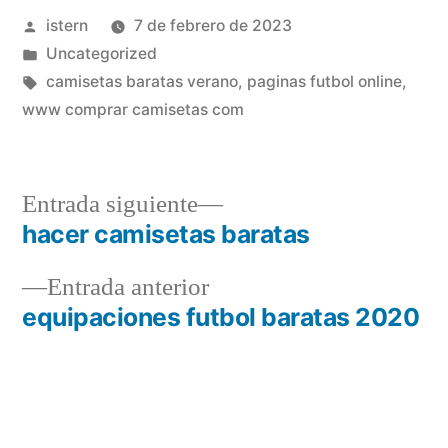
Publicado
istern
7 de febrero de 2023
por
Publicado
Uncategorized
en
Etiquetas:
camisetas baratas verano
,
paginas futbol online
,
www comprar camisetas com
Entrada
Entrada siguiente
siguiente:
hacer camisetas baratas
Navegación
Entrada
Entrada anterior
de
anterior:
equipaciones futbol baratas 2020
entradas