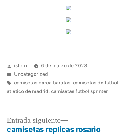
Publicado
istern
6 de marzo de 2023
por
Publicado
Uncategorized
en
Etiquetas:
camisetas barca baratas
,
camisetas de futbol
atletico de madrid
,
camisetas futbol sprinter
Entrada
Entrada siguiente
siguiente:
camisetas replicas rosario
Navegación