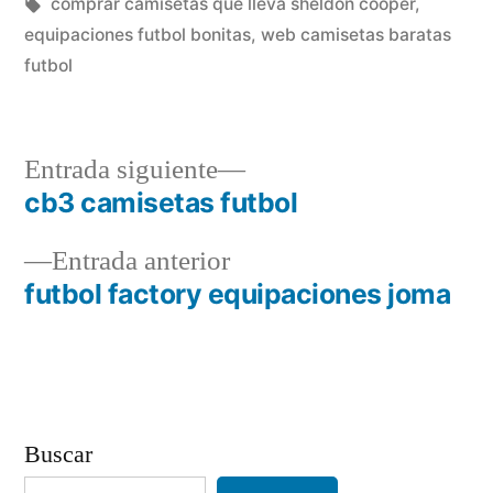
en
Etiquetas:
comprar camisetas que lleva sheldon cooper
,
equipaciones futbol bonitas
,
web camisetas baratas
futbol
Entrada
Entrada siguiente
siguiente:
cb3 camisetas futbol
Navegación
Entrada
Entrada anterior
de
anterior:
futbol factory equipaciones joma
entradas
Buscar