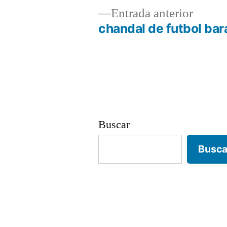
Entrad
Entrada anterior
anterio
chandal de futbol bar
Navegación
de
entradas
Buscar
Busca