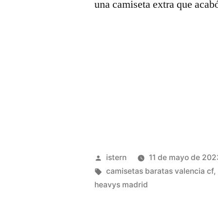
una camiseta extra que acabó
Publicado
istern
11 de mayo de 202
por
Etiquetas:
camisetas baratas valencia cf
heavys madrid