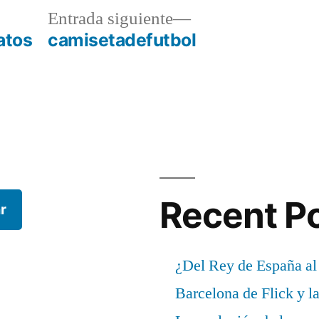
a
Entrada
Entrada siguiente
r:
siguiente:
atos
camisetadefutbol
Recent P
r
¿Del Rey de España al
Barcelona de Flick y l