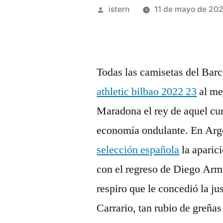
Publicado
istern
11 de mayo de 20
por
Todas las camisetas del Bar
athletic bilbao 2022 23
al mej
Maradona el rey de aquel cur
economía ondulante. En Arg
selección española
la aparic
con el regreso de Diego Ar
respiro que le concedió la ju
Carrario, tan rubio de greña