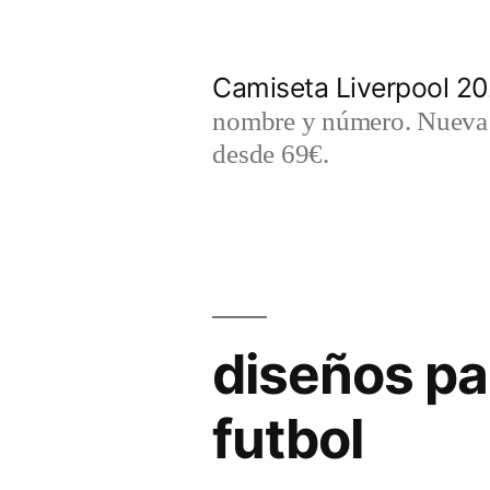
Saltar
al
Camiseta Liverpool 2
contenido
nombre y número. Nueva c
desde 69€.
diseños pa
futbol