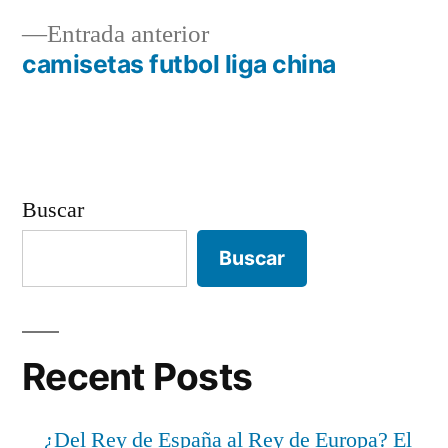
Navegación
Entrada
Entrada anterior
de
anterior:
camisetas futbol liga china
entradas
Buscar
Buscar
Recent Posts
¿Del Rey de España al Rey de Europa? El