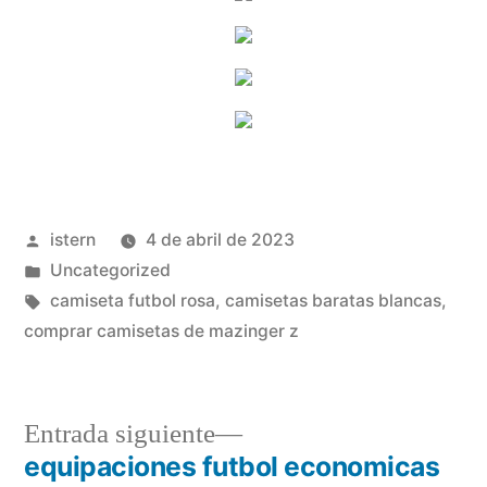
Publicado
istern
4 de abril de 2023
por
Publicado
Uncategorized
en
Etiquetas:
camiseta futbol rosa
,
camisetas baratas blancas
,
comprar camisetas de mazinger z
Entrada
Entrada siguiente
siguiente:
equipaciones futbol economicas