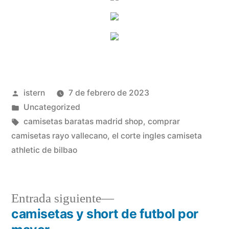
Publicado
istern
7 de febrero de 2023
por
Publicado
Uncategorized
en
Etiquetas:
camisetas baratas madrid shop
,
comprar
camisetas rayo vallecano
,
el corte ingles camiseta
athletic de bilbao
Entrada
Entrada siguiente
siguiente:
camisetas y short de futbol por
Navegación