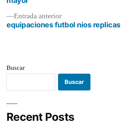
mayor
de
Entrada
Entrada anterior
entradas
anterior:
equipaciones futbol nios replicas
Buscar
Buscar
Recent Posts