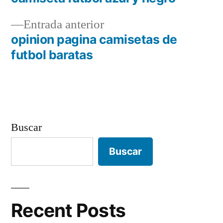
Navegación
Entrada
Entrada anterior
de
anterior:
opinion pagina camisetas de
entradas
futbol baratas
Buscar
Buscar
Recent Posts