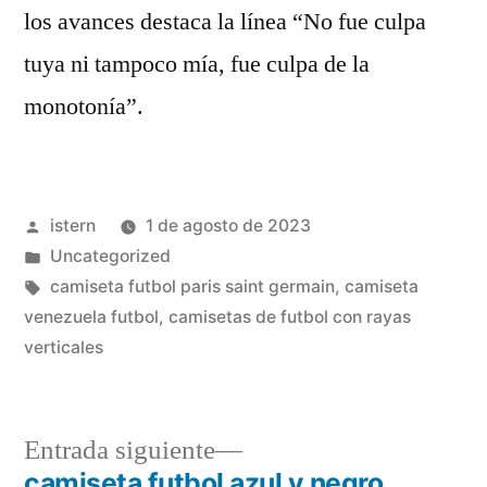
los avances destaca la línea “No fue culpa
tuya ni tampoco mía, fue culpa de la
monotonía”.
Publicado
istern
1 de agosto de 2023
por
Publicado
Uncategorized
en
Etiquetas:
camiseta futbol paris saint germain
,
camiseta
venezuela futbol
,
camisetas de futbol con rayas
verticales
Entrada
Entrada siguiente
siguiente:
camiseta futbol azul y negro