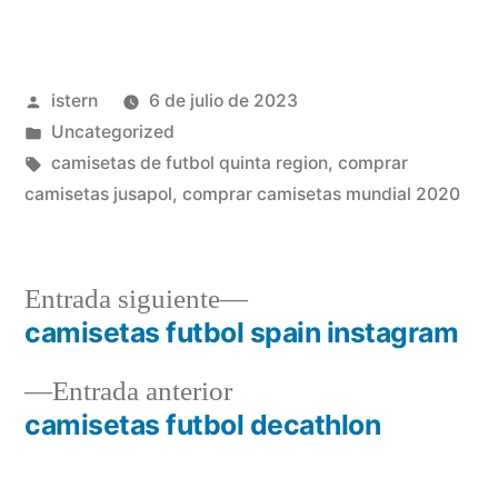
Publicado
istern
6 de julio de 2023
por
Publicado
Uncategorized
en
Etiquetas:
camisetas de futbol quinta region
,
comprar
camisetas jusapol
,
comprar camisetas mundial 2020
Entrada
Entrada siguiente
siguiente:
camisetas futbol spain instagram
Navegación
Entrada
Entrada anterior
de
anterior:
camisetas futbol decathlon
entradas