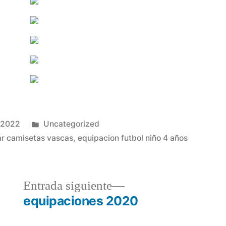
Publicado
 2022
Uncategorized
en
r camisetas vascas
,
equipacion futbol niño 4 años
a
Entrada
Entrada siguiente
r:
siguiente:
equipaciones 2020