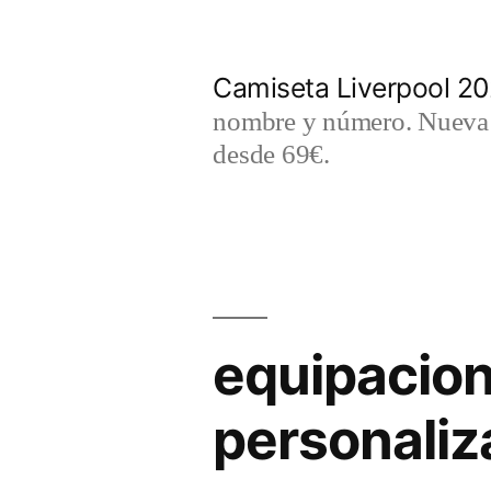
Saltar
al
Camiseta Liverpool 2
contenido
nombre y número. Nueva c
desde 69€.
equipacion
personali