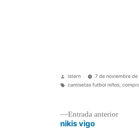
Publicado
istern
7 de noviembre de
por
Etiquetas:
camisetas futbol niños
,
compra
Entrad
Entrada anterior
anterio
nikis vigo
Navegación