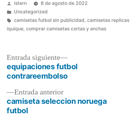
Publicado
istern
8 de agosto de 2022
por
Publicado
Uncategorized
en
Etiquetas:
camisetas futbol sin publicidad
,
camisetas replicas
iquique
,
comprar camisetas cortas y anchas
Entrada
Entrada siguiente
siguiente:
equipaciones futbol
Navegación
contrareembolso
de
Entrada
Entrada anterior
entradas
anterior:
camiseta seleccion noruega
futbol